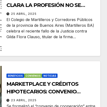
CLARA LA PROFESIÓN NO SE
DELEGA
25 ABRIL, 2025
El Colegio de Martilleros y Corredores Públicos
de la provincia de Buenos Aires (Martilleros BA)
celebra el reciente fallo de la Justicia contra
Gilda Flora Clauso, titular de la firma…
BENEFICIOS
CONVENIOS
NOTICIAS
MARKETPLACE Y CRÉDITOS
HIPOTECARIOS: CONVENIO
BANCO NACIÓN Y MARTILLEROS
23 ABRIL, 2025
BA
Se formalizó el “convenio de cooperación” entre