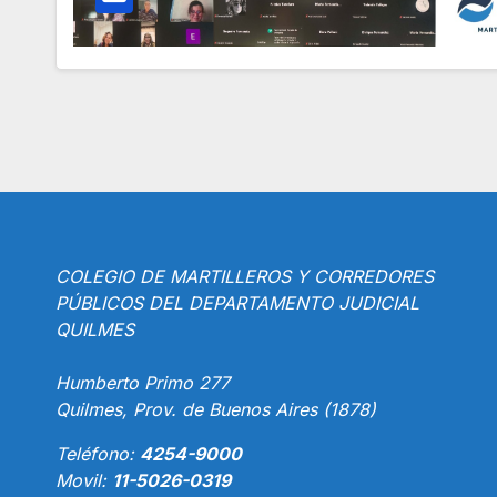
COLEGIO DE MARTILLEROS Y CORREDORES
PÚBLICOS DEL DEPARTAMENTO JUDICIAL
QUILMES
Humberto Primo 277
Quilmes, Prov. de Buenos Aires (1878)
Teléfono:
4254-9000
Movil:
11-5026-0319