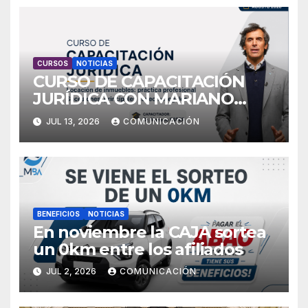
CURSOS
NOTICIAS
CURSO DE CAPACITACIÓN
JURÍDICA CON MARIANO
ESPER
JUL 13, 2026
COMUNICACIÓN
BENEFICIOS
NOTICIAS
En noviembre la CAJA sortea
un 0km entre los afiliados
JUL 2, 2026
COMUNICACIÓN