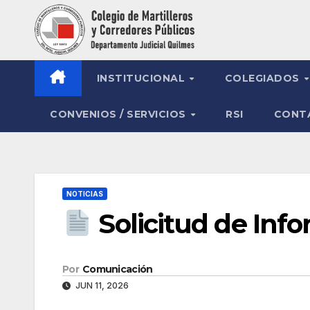
Saltar
al
contenido
INSTITUCIONAL
COLEGIADOS
CONVENIOS / SERVICIOS
RSI
CONT
NOTICIAS
Solicitud de Inf
Por
Comunicación
JUN 11, 2026