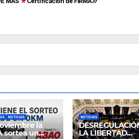
DE MÁS
Certificación de FIRMA
IOS
NOTICIAS
NOTICIAS
oviembre la
DESREGULACIÓ
 sortea un
LA LIBERTAD