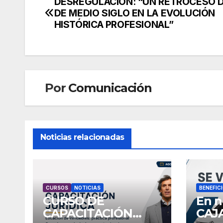
DESREGULACIÓN: “UN RETROCESO 
Navegación
DE MEDIO SIGLO EN LA EVOLUCIÓN
de
HISTÓRICA PROFESIONAL”
entradas
Por
Comunicación
Noticias relacionadas
CURSOS
NOTICIAS
BENEFIC
CURSO DE
En n
CAPACITACIÓN
CAJA