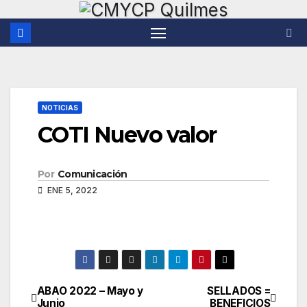
Saltar
al
contenido
NOTICIAS
COTI Nuevo valor
Por
Comunicación
ENE 5, 2022
ABAO 2022 – Mayo y
SELLADOS =
Navegación
Junio
BENEFICIOS