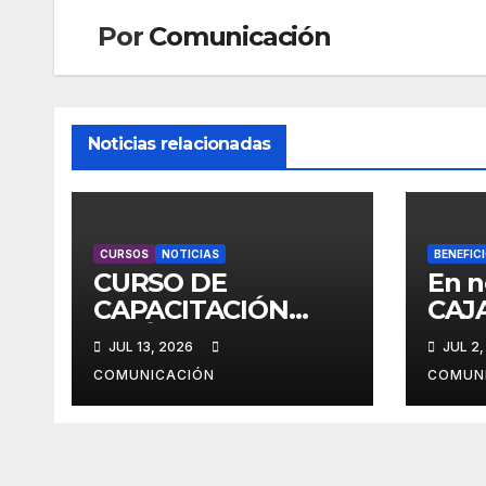
Por
Comunicación
Noticias relacionadas
CURSOS
NOTICIAS
BENEFIC
CURSO DE
En n
CAPACITACIÓN
CAJA
JURÍDICA CON
0km 
JUL 13, 2026
JUL 2,
MARIANO ESPER
afil
COMUNICACIÓN
COMUN