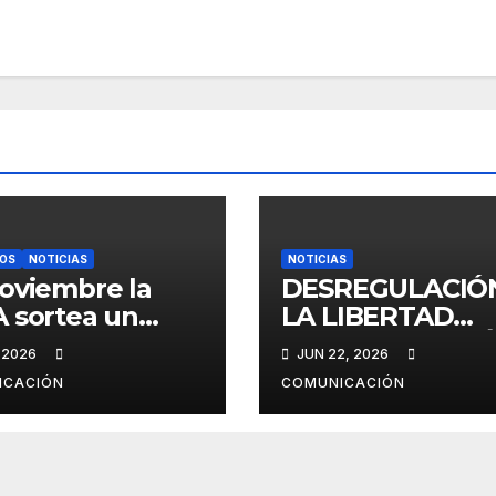
IOS
NOTICIAS
NOTICIAS
oviembre la
DESREGULACIÓ
 sortea un
LA LIBERTAD
entre los
AVANZA RETIRÓ
 2026
JUN 22, 2026
iados
PROYECTO DE L
ICACIÓN
COMUNICACIÓN
EN PROVINCIA