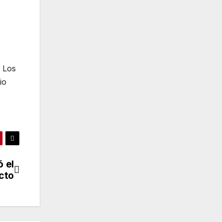
. Los
io
ó el
icto