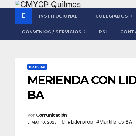
Saltar
al
INSTITUCIONAL
COLEGIADOS
contenido
CONVENIOS / SERVICIOS
RSI
CONT
NOTICIAS
MERIENDA CON LI
BA
Por
Comunicación
#Liderprop
,
#Martilleros BA
MAY 10, 2023