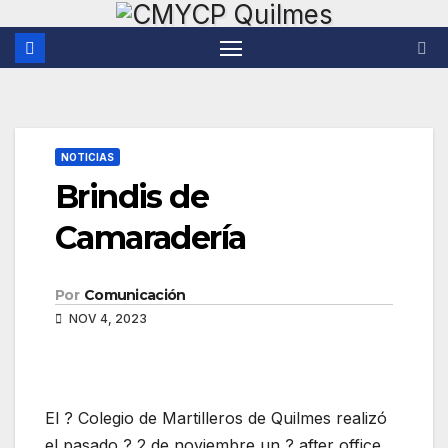
Saltar
al
contenido
NOTICIAS
Brindis de
Camaradería
Por
Comunicación
NOV 4, 2023
El ?️ Colegio de Martilleros de Quilmes realizó
el pasado ?️ 2 de noviembre un ? after office