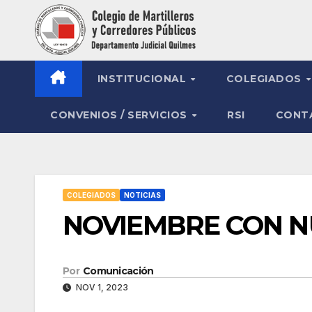
Saltar
al
contenido
INSTITUCIONAL
COLEGIADOS
CONVENIOS / SERVICIOS
RSI
CONT
COLEGIADOS
NOTICIAS
NOVIEMBRE CON N
Por
Comunicación
NOV 1, 2023