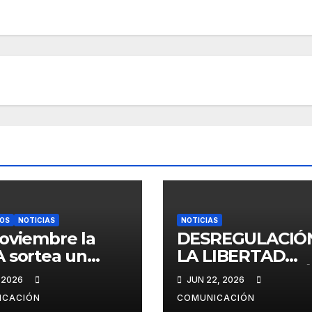
IOS
NOTICIAS
NOTICIAS
oviembre la
DESREGULACIÓ
 sortea un
LA LIBERTAD
entre los
AVANZA RETIRÓ
 2026
JUN 22, 2026
iados
PROYECTO DE L
ICACIÓN
COMUNICACIÓN
EN PROVINCIA