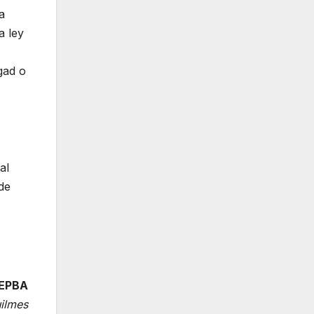
a
a ley
egad o
al
de
CEPBA
uilmes