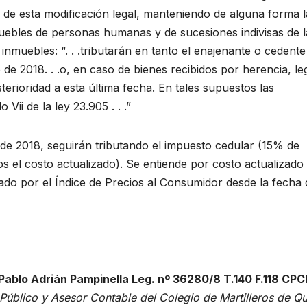
 de esta modificación legal, manteniendo de alguna forma l
muebles de personas humanas y de sucesiones indivisas de l
 inmuebles: “. . .tributarán en tanto el enajenante o cedente
o de 2018. . .o, en caso de bienes recibidos por herencia, l
erioridad a esta última fecha. En tales supuestos las
Vii de la ley 23.905 . . .”
 de 2018, seguirán tributando el impuesto cedular (15% de
s el costo actualizado). Se entiende por costo actualizado 
cado por el Índice de Precios al Consumidor desde la fecha 
Pablo Adrián Pampinella Leg. nº 36280/8 T.140 F.118 CP
Público y Asesor Contable del Colegio de Martilleros de Q