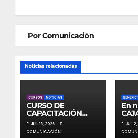
de
entradas
Por
Comunicación
Noticias relacionadas
CURSOS
NOTICIAS
BENEFIC
CURSO DE
En n
CAPACITACIÓN
CAJA
JURÍDICA CON
0km 
JUL 13, 2026
JUL 2,
MARIANO ESPER
afil
COMUNICACIÓN
COMUN