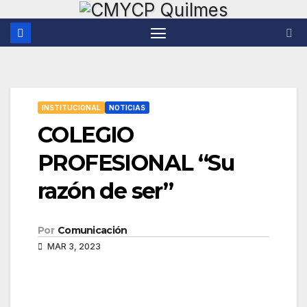
Saltar
al
contenido
INSTITUCIONAL
NOTICIAS
COLEGIO
PROFESIONAL “Su
razón de ser”
Por
Comunicación
MAR 3, 2023