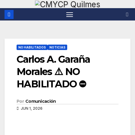
Saltar
al
contenido
NO HABILITADOS
NOTICIAS
Carlos A. Garaña
Morales ⚠️ NO
HABILITADO ⛔
Por
Comunicación
JUN 1, 2026