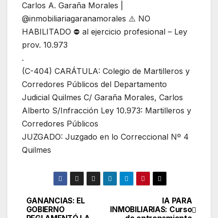
Carlos A. Garaña Morales |
@inmobiliariagaranamorales ⚠️ NO
HABILITADO ⛔ al ejercicio profesional – Ley
prov. 10.973
.
(C-404) CARÁTULA: Colegio de Martilleros y
Corredores Públicos del Departamento
Judicial Quilmes C/ Garaña Morales, Carlos
Alberto S/Infracción Ley 10.973: Martilleros y
Corredores Públicos
JUZGADO: Juzgado en lo Correccional Nº 4
Quilmes
GANANCIAS: EL
IA PARA
Navegación
GOBIERNO
INMOBILIARIAS: Curso