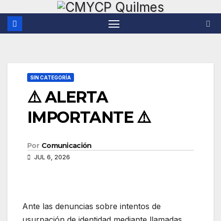
Saltar
al
contenido
SIN CATEGORÍA
⚠️ ALERTA
IMPORTANTE ⚠️
Por
Comunicación
JUL 6, 2026
Ante las denuncias sobre intentos de
usurpación de identidad mediante llamadas